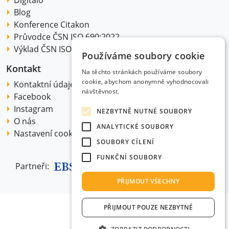
Blog
Konference Citakon
Průvodce ČSN ISO 690:2022
Výklad ČSN ISO 690:2022
Používáme soubory cookie
Kontakt
Na těchto stránkách používáme soubory
cookie, abychom anonymně vyhodnocovali
Kontaktní údaje
návštěvnost.
Facebook
Instagram
NEZBYTNĚ NUTNÉ SOUBORY
O nás
ANALYTICKÉ SOUBORY
Nastavení cookie
SOUBORY CÍLENÍ
FUNKČNÍ SOUBORY
Partneři:
PŘIJMOUT VŠECHNY
PŘIJMOUT POUZE NEZBYTNÉ