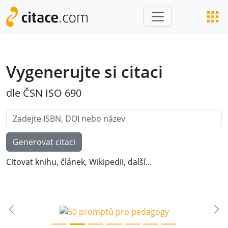
Vygenerujte si citaci
dle ČSN ISO 690
Citovat
knihu
,
článek
,
Wikipedii
,
další...
Previous
Ne