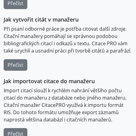
Přečíst
Jak vytvořit citát v manažeru
Při psaní odborné práce je potřba citovat další zdroje.
Citační manažery pomáhají se správnou podobou
bibliografických citací i odkazů v textu. Citace PRO vám
také urychlí a usnadní práci při tvorbě citátů a parafrází.
Přečíst
Jak importovat citace do manažeru
Import citací slouží k rychlém nahrání většího počtu
citací do manažeru z databáze nebo jiného manažeru.
Citační manažer CitacePRO využívá k importu formát
RIS. Do tohoto formátu umožňuje export záznamů
naprostá většina databází i citačních manažerů.
Přečíst