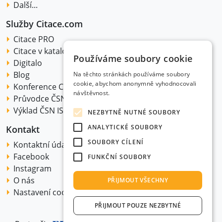
Další...
Služby Citace.com
Citace PRO
Citace v katalogu
Používáme soubory cookie
Digitalo
Blog
Na těchto stránkách používáme soubory
cookie, abychom anonymně vyhodnocovali
Konference Citakon
návštěvnost.
Průvodce ČSN ISO 690:2022
Výklad ČSN ISO 690:2022
NEZBYTNĚ NUTNÉ SOUBORY
ANALYTICKÉ SOUBORY
Kontakt
SOUBORY CÍLENÍ
Kontaktní údaje
Facebook
FUNKČNÍ SOUBORY
Instagram
O nás
PŘIJMOUT VŠECHNY
Nastavení cookie
PŘIJMOUT POUZE NEZBYTNÉ