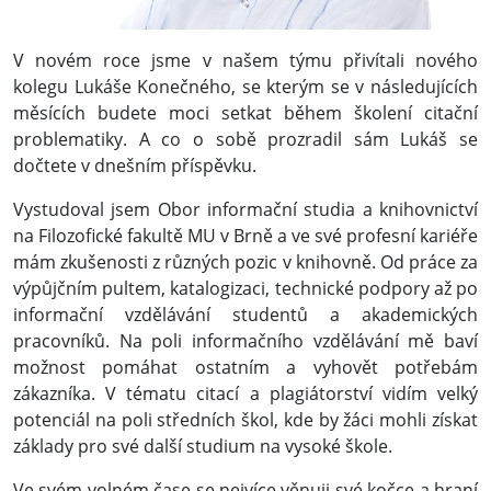
V novém roce jsme v našem týmu přivítali nového
kolegu Lukáše Konečného, se kterým se v následujících
měsících budete moci setkat během školení citační
problematiky. A co o sobě prozradil sám Lukáš se
dočtete v dnešním příspěvku.
Vystudoval jsem Obor informační studia a knihovnictví
na Filozofické fakultě MU v Brně a ve své profesní kariéře
mám zkušenosti z různých pozic v knihovně. Od práce za
výpůjčním pultem, katalogizaci, technické podpory až po
informační vzdělávání studentů a akademických
pracovníků. Na poli informačního vzdělávání mě baví
možnost pomáhat ostatním a vyhovět potřebám
zákazníka. V tématu citací a plagiátorství vidím velký
potenciál na poli středních škol, kde by žáci mohli získat
základy pro své další studium na vysoké škole.
Ve svém volném čase se nejvíce věnuji své kočce a hraní