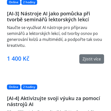
Online
2 hodiny
[AI-3] Nástroje AI jako pomůcka při
tvorbě seminářů lektorských lekcí
Naučte se využívat AI nástroje pro přípravu
seminářů a lektorských lekcí, od tvorby osnov po
generování kvízů a multimédií, a podpořte tak svou
kreativitu.
1 400 Kč
Zjistit více
Online
2 hodiny
[AI-4] Aktivizujte svoji výuku za pomocí
nástrojů AI