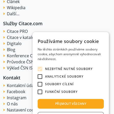
Článek
Wikipedia
Další...
Služby Citace.com
Citace PRO
Citace v katalogu
Používáme soubory cookie
Digitalo
Blog
Na těchto stránkách používáme soubory
cookie, abychom anonymně vyhodnocovali
Konference Citakon
návštěvnost.
Průvodce ČSN ISO 690:2022
Výklad ČSN ISO 690:2022
NEZBYTNĚ NUTNÉ SOUBORY
ANALYTICKÉ SOUBORY
Kontakt
SOUBORY CÍLENÍ
Kontaktní údaje
Facebook
FUNKČNÍ SOUBORY
Instagram
O nás
PŘIJMOUT VŠECHNY
Nastavení cookie