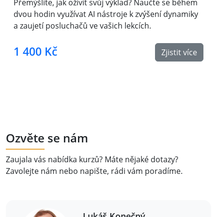
Přemýšlíte, jak oživit svůj výklad? Naučte se během
dvou hodin využívat AI nástroje k zvýšení dynamiky
a zaujetí posluchačů ve vašich lekcích.
1 400 Kč
Zjistit více
Ozvěte se nám
Zaujala vás nabídka kurzů? Máte nějaké dotazy?
Zavolejte nám nebo napište, rádi vám poradíme.
Lukáš Konečný